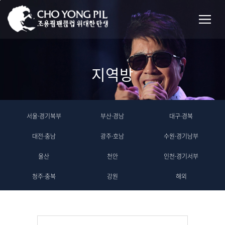
지역방
서울·경기북부
부산·경남
대구·경북
대전·충남
광주·호남
수원·경기남부
울산
천안
인천·경기서부
청주·충북
강원
해외