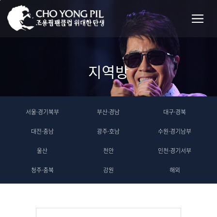
지역방
서울·경기북부
부산·경남
대구·경북
대전·충남
광주·호남
수원·경기남부
울산
천안
인천·경기서부
청주·충북
강원
해외