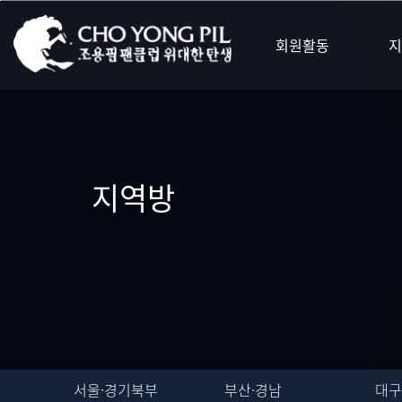
회원활동
지
지역방
서울·경기북부
부산·경남
대구