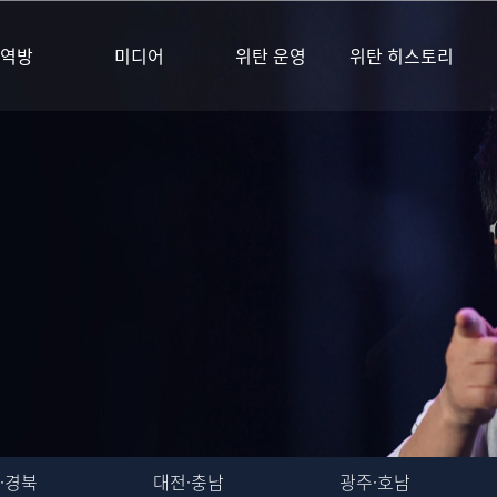
역방
미디어
위탄 운영
위탄 히스토리
·경북
대전·충남
광주·호남