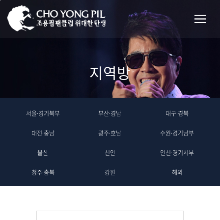
지역방
서울·경기북부
부산·경남
대구·경북
대전·충남
광주·호남
수원·경기남부
울산
천안
인천·경기서부
청주·충북
강원
해외