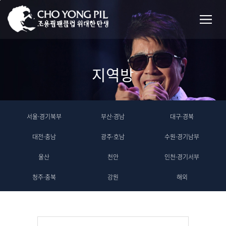
지역방
서울·경기북부
부산·경남
대구·경북
대전·충남
광주·호남
수원·경기남부
울산
천안
인천·경기서부
청주·충북
강원
해외