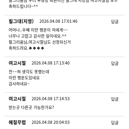
필그리움님 우리 부경방 회원이신 필그대 지영님 여고시절님 모두
축하드립니다~^^
필그대(지영)
2026.04.08 17:01:46
답글
어머나..우째 이런 행운이 저에게~~
너무나 고맙고 감사한 일이네요.^^
필그리움님,여고시절님도 선정되신거
축하드려요.🍀🍀🍀🍀
여고시절
2026.04.08 17:13:40
답글
전~~혀 생각도 못했는데
이런 행운도있네요
​​​​감사하네요~
여고시절
2026.04.08 17:14:53
답글
받는곳 다른곳 가능한가요?
해질무렵
2026.04.08 20:04:03
답글