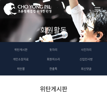
회원활동
위탄게시판
돗자리
사진자리
개인소장자료
회원의소리
신입인사방
위탄몰
한줄톡
최신댓글
위탄게시판