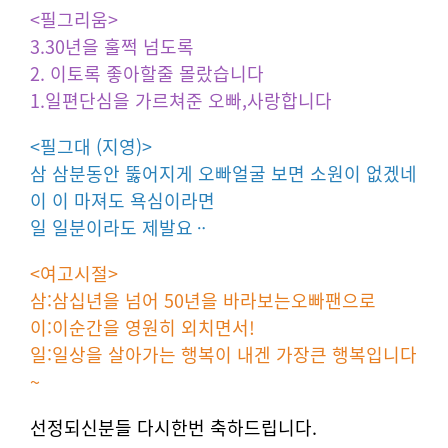
<필그리움>
3.30년을 훌쩍 넘도록
2. 이토록 좋아할줄 몰랐습니다
1.일편단심을 가르쳐준 오빠,사랑합니다
<필그대 (지영)>
삼 삼분동안 뚫어지게 오빠얼굴 보면 소원이 없겠네
이 이 마져도 욕심이라면
일 일분이라도 제발요ᆢ
<여고시절>
삼:삼십년을 넘어 50년을 바라보는오빠팬으로
이:이순간을 영원히 외치면서!
일:일상을 살아가는 행복이 내겐 가장큰 행복입니다
~
선정되신분들 다시한번 축하드립니다.