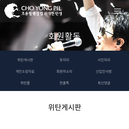
회원활동
위탄게시판
돗자리
사진자리
개인소장자료
회원의소리
신입인사방
위탄몰
한줄톡
최신댓글
위탄게시판