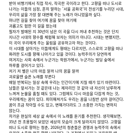
받아 비행기에서 직접 작사, 작곡한 곡이라고 한다. 고향을 떠나 도시로
나가는 이들의 심정, 흔히 말하는 '서울 공화국'이 전성기를 누리던 시대,
우리의 삶을 가장 잘 대변해 주는 노래가 아니었을까 싶다.
머나먼 길을 찾아 여기에 꿈을 찾아 여기에
괴롭고도 험한 이 길을 왔는데
필자가 발매된 지 30년이 넘은 이 곡을 다시 꺼내 추천하는 것은 단지
지나간 시대의 향수를 체험해 보자는 의미가 아니다. 시대는 변했지만,
이 곡이 우리에게 주는 울림을 공유하고자 하는 것이다.
이 시대를 살아가는 이들에게도 형태는 다르지만, 스스로의 고향을 떠나
화려한 도시를 향해 나아가고 있을 것이다. 능력주의가 당연하게
여겨지는 사회 속에서 누군가는 학원가에서, 누군가는 빌딩 숲에서
하루를 걸어가고 있다.
저기 저 별은 나의 마음 알까 나의 꿈을 알까
괴로울땐 슬픈 노래를 부른다
매일 반복되는 일상 속에 우리는 인간이기에 지칠 때가 있기 마련이다.
남들은 앞서가는 것 같은데 나는 제자리인 것 같아 내 자신이 남루하게
느껴져 눈물을 훔칠 때도 있다. 그럼에도 다시 마음을 다잡게 하는 것,
우리에게는 꿈이 있다. 희미해져가도 우리는 꿈을 나침반 삼아 걸어간다.
꿈이 조금 작아질 수도 있고, 변해가더라도 그 소중한 가치는 변하지
않는다.
차가운 현실의 세상 삶 속에서 이 노래를 듣기를 추천한다. 생각해보면,
35년 전 조용필이 보았던 세상의 모습이 크게 달라지지 않았다. 고향을
떠나 도시로 향하는 청춘, 2026년의 청춘들은 경쟁과 능력주의 속에서
우리의 소중한 꿈을 향해 나아간다. 그 과정에서 지치고 괴로워질 때,