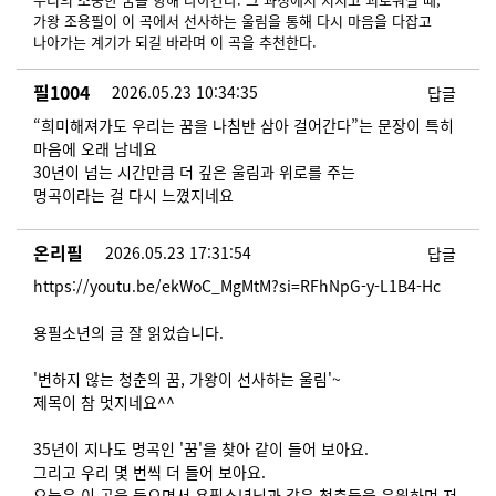
가왕 조용필이 이 곡에서 선사하는 울림을 통해 다시 마음을 다잡고
나아가는 계기가 되길 바라며 이 곡을 추천한다.
필1004
2026.05.23 10:34:35
답글
“희미해져가도 우리는 꿈을 나침반 삼아 걸어간다”는 문장이 특히
마음에 오래 남네요
30년이 넘는 시간만큼 더 깊은 울림과 위로를 주는
명곡이라는 걸 다시 느꼈지네요
온리필
2026.05.23 17:31:54
답글
https://youtu.be/ekWoC_MgMtM?si=RFhNpG-y-L1B4-Hc
용필소년의 글 잘 읽었습니다.
'변하지 않는 청춘의 꿈, 가왕이 선사하는 울림'~
제목이 참 멋지네요^^
35년이 지나도 명곡인 '꿈'을 찾아 같이 들어 보아요.
그리고 우리 몇 번씩 더 들어 보아요.
오늘은 이 곡을 들으면서 용필소년님과 같은 청춘들을 응원하며 저