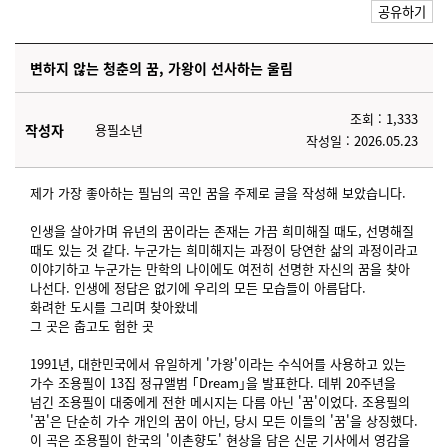
공유하기
변하지 않는 청춘의 꿈, 가왕이 선사하는 울림
조회 : 1,333
작성자
용필소년
작성일 : 2026.05.23
제가 가장 좋아하는 필님의 곡인 꿈을 주제로 글을 작성해 보았습니다.
인생을 살아가며 유년의 꿈이라는 존재는 가끔 희미해질 때도, 선명해질
때도 있는 것 같다. 누군가는 희미해지는 과정이 당연한 삶의 과정이라고
이야기하고 누군가는 만학의 나이에도 여전히 선명한 자신의 꿈을 찾아
나선다. 인생에 정답은 없기에 우리의 모든 모습들이 아름답다.
화려한 도시를 그리며 찾아왔네
그 곳은 춥고도 험한 곳
1991년, 대한민국에서 유일하게 '가왕'이라는 수식어를 사용하고 있는
가수 조용필이 13집 정규앨범 ｢Dream｣을 발표한다. 데뷔 20주년을
넘긴 조용필이 대중에게 전한 메시지는 다름 아닌 '꿈'이었다. 조용필의
'꿈'은 단순히 가수 개인의 꿈이 아닌, 당시 모든 이들의 '꿈'을 상징했다.
이 곡은 조용필이 한국의 '이촌향도' 현상을 담은 신문 기사에서 영감을