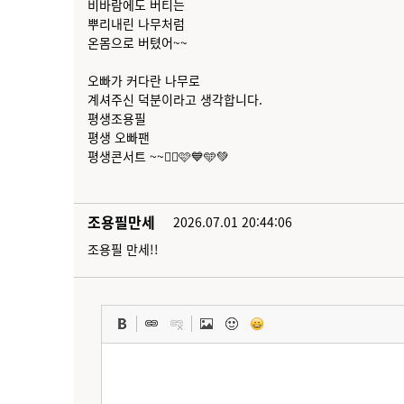
비바람에도 버티는
뿌리내린 나무처럼
온몸으로 버텼어~~
오빠가 커다란 나무로
계셔주신 덕분이라고 생각합니다.
평생조용필
평생 오빠팬
평생콘서트 ~~🙆‍♀️🩷💙🩵💚
조용필만세
2026.07.01 20:44:06
조용필 만세!!