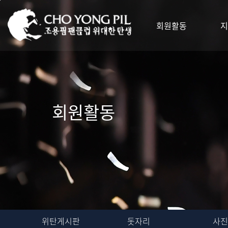
회원활동
지
회원활동
위탄게시판
돗자리
사진