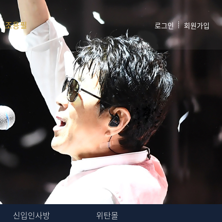
조용필
로그인
회원가입
신입인사방
위탄몰