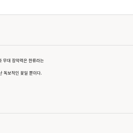
와 무대 장악력은 한류라는
난 독보적인 꽃일 뿐이다.