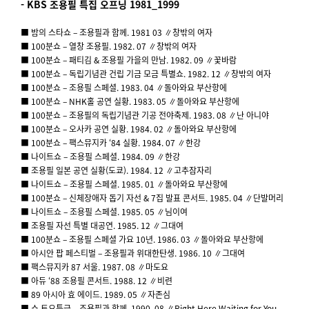
- KBS 조용필 특집 오프닝 1981_1999
■ 밤의 스타쇼 – 조용필과 함께. 1981 03 ∥창밖의 여자
■ 100분쇼 – 열창 조용필. 1982. 07 ∥창밖의 여자
■ 100분쇼 – 패티김 & 조용필 가을의 만남. 1982. 09 ∥꽃바람
■ 100분쇼 – 독립기념관 건립 기금 모금 특별쇼. 1982. 12 ∥창밖의 여자
■ 100분쇼 – 조용필 스페셜. 1983. 04 ∥돌아와요 부산항에
■ 100분쇼 – NHK홀 공연 실황. 1983. 05 ∥돌아와요 부산항에
■ 100분쇼 – 조용필의 독립기념관 기공 전야축제. 1983. 08 ∥난 아니야
■ 100분쇼 – 오사카 공연 실황. 1984. 02 ∥돌아와요 부산항에
■ 100분쇼 – 팩스뮤지카 ‘84 실황. 1984. 07 ∥한강
■ 나이트쇼 – 조용필 스페셜. 1984. 09 ∥한강
■ 조용필 일본 공연 실황(도쿄). 1984. 12 ∥고추잠자리
■ 나이트쇼 – 조용필 스페셜. 1985. 01 ∥돌아와요 부산항에
■ 100분쇼 – 신체장애자 돕기 자선 & 7집 발표 콘서트. 1985. 04 ∥단발머리
■ 나이트쇼 – 조용필 스페셜. 1985. 05 ∥님이여
■ 조용필 자선 특별 대공연. 1985. 12 ∥그대여
■ 100분쇼 – 조용필 스페셜 가요 10년. 1986. 03 ∥돌아와요 부산항에
■ 아시안 팝 페스티벌 – 조용필과 위대한탄생. 1986. 10 ∥그대여
■ 팩스뮤지카 87 서울. 1987. 08 ∥마도요
■ 아듀 ‘88 조용필 콘서트. 1988. 12 ∥비련
■ 89 아시아 효 에이드. 1989. 05 ∥자존심
■ 쇼 토요특급 – 조용필과 함께. 1990. 08 ∥Right Here Waiting for You