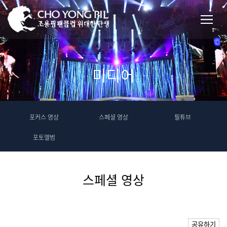
미디어
포커스 영상
스페셜 영상
필튜브
포토앨범
스페셜 영상
공유하기