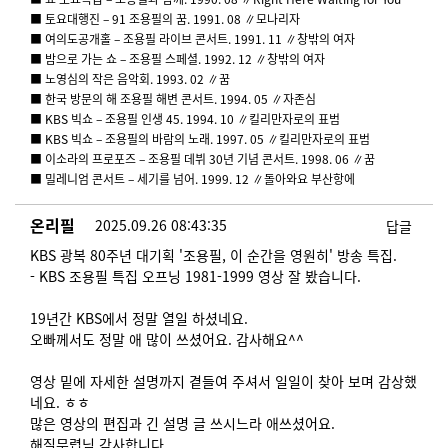
■ 토요대행진 – 91 조용필의 꿈. 1991. 08 ∥모나리자
■ 여의도공개홀 – 조용필 라이브 콘서트. 1991. 11 ∥창밖의 여자
■ 밤으로 가는 쇼 – 조용필 스페셜. 1992. 12 ∥창밖의 여자
■ 노영심의 작은 음악회. 1993. 02 ∥꿈
■ 한국 방문의 해 조용필 해변 콘서트. 1994. 05 ∥자존심
■ KBS 빅쇼 – 조용필 인생 45. 1994. 10 ∥킬리만자로의 표범
■ KBS 빅쇼 – 조용필의 바람의 노래. 1997. 05 ∥킬리만자로의 표범
■ 이소라의 프로포즈 – 조용필 데뷔 30년 기념 콘서트. 1998. 06 ∥꿈
■ 밀레니엄 콘서트 – 세기를 넘어. 1999. 12 ∥돌아와요 부산항에
온리필
2025.09.26 08:43:35
답글
KBS 광복 80주년 대기획 '조용필, 이 순간을 영원히' 방송 특집.
- KBS 조용필 특집 오프닝 1981-1999 영상 잘 봤습니다.
19년간 KBS에서 정말 열일 하셨네요.
오빠께서도 정말 애 많이 쓰셨어요. 감사해요^^
영상 밑에 자세한 설명까지 곁들여 주셔서 일일이 찾아 보며 감상했
네요. ㅎㅎ
많은 영상의 편집과 긴 설명 글 쓰시느라 애쓰셨어요.
해질무렵님 감사합니다.