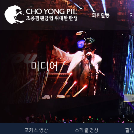
회원활동
지
미디어
포커스 영상
스페셜 영상
필튜