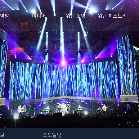
역방
미디어
위탄 운영
위탄 히스토리
브
포토앨범