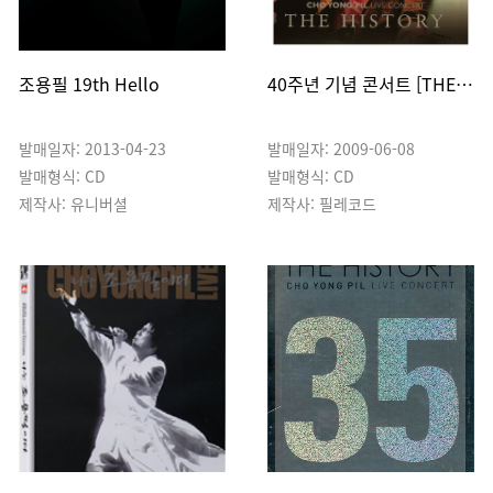
조용필 19th Hello
40주년 기념 콘서트 [THE HISTORY]
발매일자: 2013-04-23
발매일자: 2009-06-08
발매형식: CD
발매형식: CD
제작사: 유니버셜
제작사: 필레코드