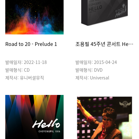
Road to 20 - Prelude 1
조용필 45주년 콘서트 Hello 투어 스페셜 박스
발매일자: 2022-11-18
발매일자: 2015-04-24
발매형식: CD
발매형식: DVD
제작사: 유니버셜뮤직
제작사: Universal