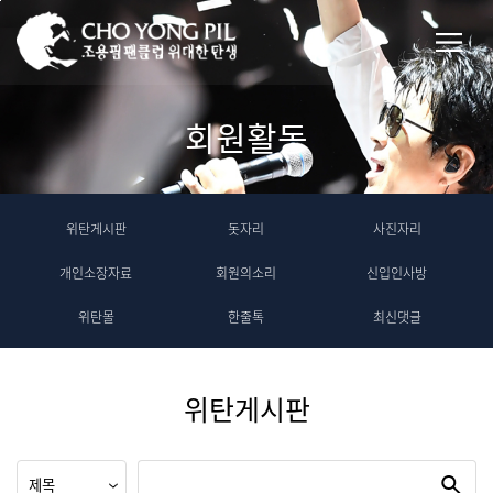
회원활동
위탄게시판
돗자리
사진자리
개인소장자료
회원의소리
신입인사방
위탄몰
한줄톡
최신댓글
위탄게시판