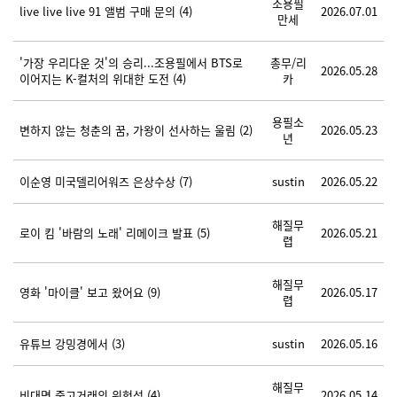
조용필
live live live 91 앨범 구매 문의
(4)
2026.07.01
만세
'가장 우리다운 것'의 승리...조용필에서 BTS로
총무/리
2026.05.28
이어지는 K-컬처의 위대한 도전
(4)
카
용필소
변하지 않는 청춘의 꿈, 가왕이 선사하는 울림
(2)
2026.05.23
년
이순영 미국델리어워즈 은상수상
(7)
sustin
2026.05.22
해질무
로이 킴 '바람의 노래' 리메이크 발표
(5)
2026.05.21
렵
해질무
영화 '마이클' 보고 왔어요
(9)
2026.05.17
렵
유튜브 강밍경에서
(3)
sustin
2026.05.16
해질무
비대면 중고거래의 위험성
(4)
2026.05.14