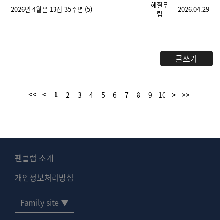
해질무
2026년 4월은 13집 35주년
(5)
2026.04.29
렵
글쓰기
1
2
3
4
5
6
7
8
9
10
팬클럽 소개
개인정보처리방침
Family site ▼