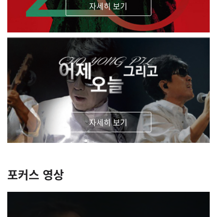
자세히 보기
무슨일이 있었나요?? [2026.07.01]
사랑해요♡ [2026.06.07]
환갑선물 영원한 오빠 콘서트가 되길~~~ [2026.08.07]
오빠가 너무 보고 싶네요 언제 볼수 있을까요? [2026.07.28]
자세히 보기
더운날씨에 잘 지내고 계시죠? 만날볼수 있는날을 기다리고 있어요 [2026.07.28]
포커스 영상
조!..조용한 밤이였어요 용!..용필오빠 영상 찾아 볼수록 너무 보고싶어서 필!..필히 이번에는 올콘하고 싶다아ㅏㅏ [2026.07.27]
무더위 건강 잘 지키세요^^ [2026.07.16]