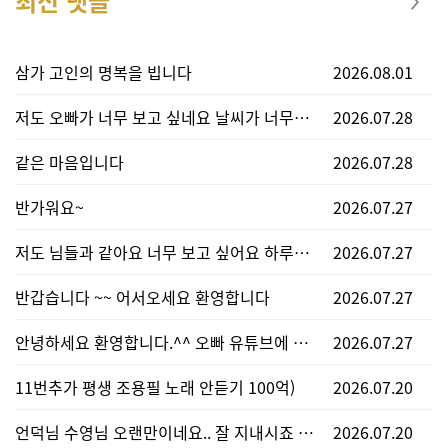
최신 댓글
삼가 고인의 명복을 빕니다
2026.08.01
저도 오빠가 너무 보고 싶네요 날씨가 너무너무 더운데 어찌 지내시는지 건강은 괜챦으신지 너무 보고 싶어요~^
2026.07.28
같은 마음입니다
2026.07.28
반가워요~
2026.07.27
저도 님들과 같아요 너무 보고 싶어요 하루의 시작과 끝을 오빠 영상으로 달래보고 있긴한데 너어무 보고 싶어요 우째 학창시절보다 더한 증상이@@ 혹시나 소식 있으려나 싶어 기웃거립니다 무더위 잘 보내고나면 반가운 소식 들려오길 비나이다~!
2026.07.27
반갑습니다 ~~ 어서오세요 환영합니다
2026.07.27
안녕하세요 환영합니다.^^ 오빠 유튜브에 들어가면 영상 많지요~ 저도 출퇴근길 자주 들어가서 운전하며 크게 듣습니다. 필한기라 하기엔 너무 더운 여름~ 1년에 반은 오빠공연 시작으로 설레며 지내고 핏켓팅하고 공연보고 공연 본 기억을 추억하며 또 살아가고~ 지금은 본업에 빠져 열심히 일하며 올공연소식 기다리며 지내고 있어요~ 다들 그러시죠?
2026.07.27
11번추가 평생 조용필 노래 안듣기 100억)
2026.07.20
언덕님 수영님 오랜만이네요.. 잘 지내시죠 올해 공연이 잇기를 기대해 봅니다 무더위 잘지내시고 공연시 뵈여..
2026.07.20