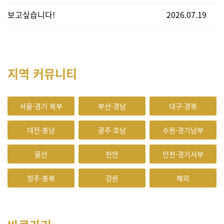
보고싶습니다!
2026.07.19
지역 커뮤니티
서울·경기 북부
부산·경남
대구·경북
대전·충남
광주·호남
수원·경기남부
울산
천안
인천·경기서부
청주·충북
강원
해외