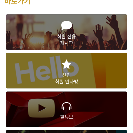
바로가기
회원 전용
게시판
신입
회원 인사방
필튜브